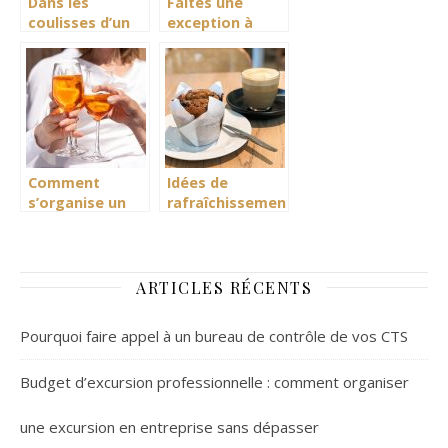
Dans les
Faites une
coulisses d’un
exception à
événement
votre invitation
Comment
Idées de
s’organise un
rafraîchissements
cocktail ?
pour vos
réunions et
séminaires
ARTICLES RÉCENTS
Pourquoi faire appel à un bureau de contrôle de vos CTS
Budget d’excursion professionnelle : comment organiser
une excursion en entreprise sans dépasser