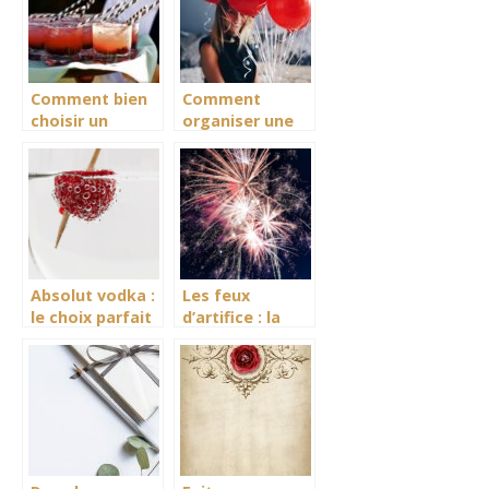
pour une
réception
réussie
Comment bien
Comment
choisir un
organiser une
traiteur
soirée
événementiel à
d’anniversaire
La Rochelle
originale.
pour une
réception
réussie
Absolut vodka :
Les feux
le choix parfait
d’artifice : la
pour animer vos
cerise sur le
soirées
gateau pour
votre mariage