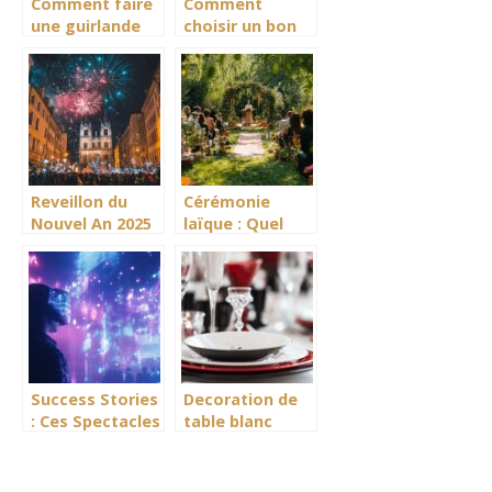
Comment faire
Comment
une guirlande
choisir un bon
en papier
plan pour offrir
crepon : 5
un cadeau
etapes faciles
d’anniversaire
pour une
qui fait mouche
decoration de
mariage
feerique
Reveillon du
Cérémonie
Nouvel An 2025
laïque : Quel
a Lyon :
rituel choisir
comparatif des
pour symboliser
plus belles
votre union ?
soirees
dansantes
Success Stories
Decoration de
: Ces Spectacles
table blanc
Interactifs
rouge noir :
Digitaux qui ont
Creez
Marque
l’ambiance