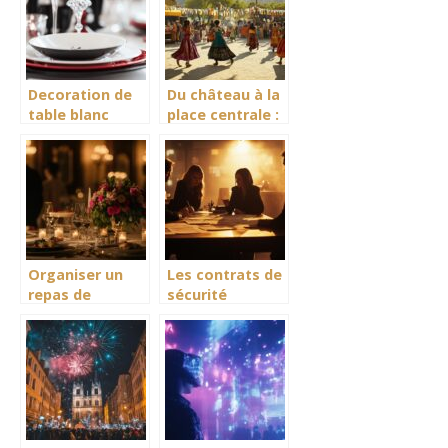
Decoration de
Du château à la
table blanc
place centrale :
rouge noir :
itinéraire
Creez
découverte de
l’ambiance
la Fête du
parfaite d’une
Campoiral
soiree Gatsby
Organiser un
Les contrats de
repas de
sécurité
cérémonie en
indispensables
quelques points
pour votre
: La méthode
événement :
parfaite pour
guide complet
gérer sa liste
d’invités