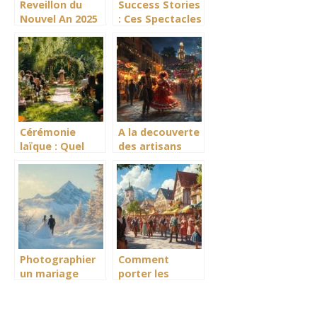
Reveillon du
Success Stories
Nouvel An 2025
: Ces Spectacles
a Lyon :
Interactifs
comparatif des
Digitaux qui ont
plus belles
Marque
soirees
l’Histoire
dansantes
Cérémonie
A la decouverte
laïque : Quel
des artisans
rituel choisir
locaux de la
pour symboliser
Feria de Malaga
votre union ?
2025
Photographier
Comment
un mariage
porter les
sous les
accessoires du
sommets
folklore
enneigés
bavarois avec