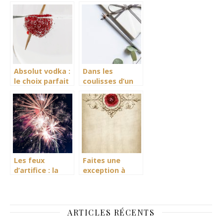
traiteur
réglementation
événementiel à
CTS
La Rochelle
pour une
réception
réussie
Absolut vodka :
Dans les
le choix parfait
coulisses d’un
pour animer vos
événement
soirées
Les feux
Faites une
d’artifice : la
exception à
cerise sur le
votre invitation
gateau pour
votre mariage
ARTICLES RÉCENTS