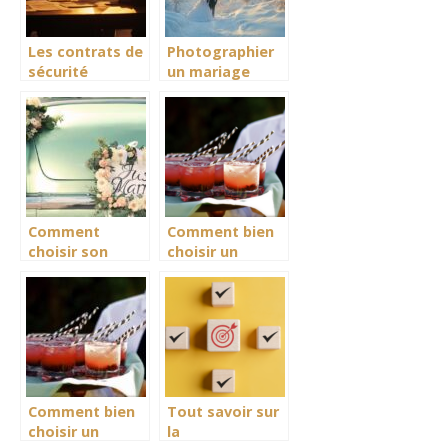
Les contrats de
Photographier
sécurité
un mariage
indispensables
sous les
pour votre
sommets
événement :
enneigés
guide complet
Comment
Comment bien
choisir son
choisir un
photographe de
traiteur
mariage à Lille
événementiel à
pour
La Rochelle
immortaliser
pour une
vos souvenirs
réception
réussie
Comment bien
Tout savoir sur
choisir un
la