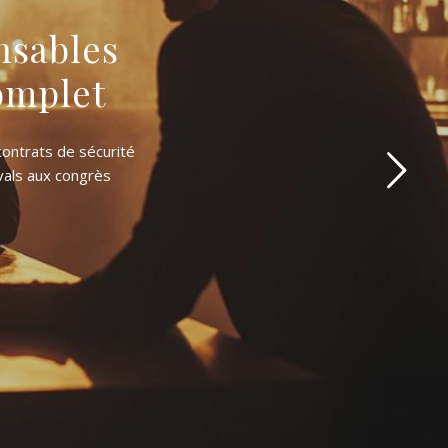
nsables
omplet
contrats de sécurité
vals aux congrès