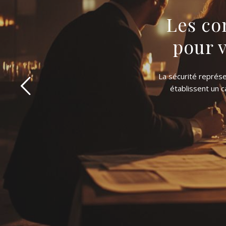
Les co
pour 
La sécurité représe
établissent un 