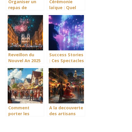
Organiser un
Cérémonie
repas de
laïque : Quel
cérémonie en
rituel choisir
quelques points
pour symboliser
: La méthode
votre union ?
parfaite pour
gérer sa liste
d’invités
Reveillon du
Success Stories
Nouvel An 2025
: Ces Spectacles
a Lyon :
Interactifs
comparatif des
Digitaux qui ont
plus belles
Marque
soirees
l’Histoire
dansantes
Comment
A la decouverte
porter les
des artisans
accessoires du
locaux de la
folklore
Feria de Malaga
bavarois avec
2025