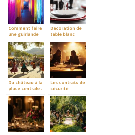
Comment faire
Decoration de
une guirlande
table blanc
en papier
rouge noir :
crepon : 5
Creez
etapes faciles
l’ambiance
pour une
parfaite d’une
decoration de
soiree Gatsby
mariage
feerique
Du château à la
Les contrats de
place centrale :
sécurité
itinéraire
indispensables
découverte de
pour votre
la Fête du
événement :
Campoiral
guide complet