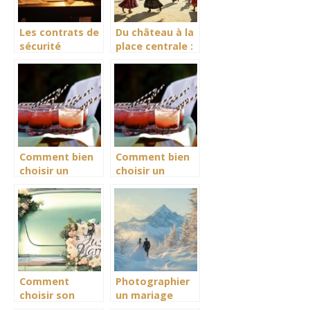
Les contrats de
Du château à la
sécurité
place centrale :
indispensables
itinéraire
pour votre
découverte de
événement :
la Fête du
guide complet
Campoiral
Comment bien
Comment bien
choisir un
choisir un
traiteur
traiteur
événementiel à
événementiel à
La Rochelle
La Rochelle
pour une
pour une
réception
réception
réussie
réussie
Comment
Photographier
choisir son
un mariage
photographe de
sous les