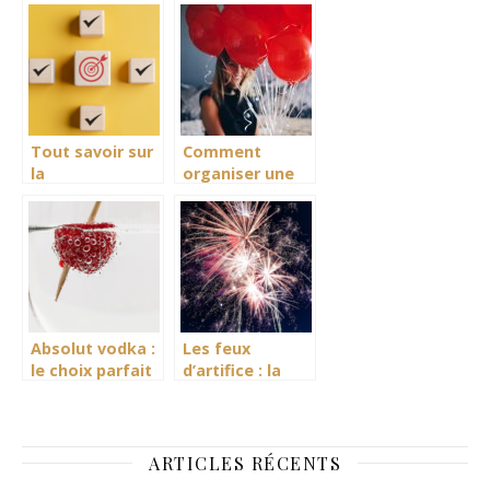
mariage à Lille
sommets
pour
enneigés
immortaliser
vos souvenirs
Tout savoir sur
Comment
la
organiser une
réglementation
soirée
CTS
d’anniversaire
originale.
Absolut vodka :
Les feux
le choix parfait
d’artifice : la
pour animer vos
cerise sur le
soirées
gateau pour
votre mariage
ARTICLES RÉCENTS