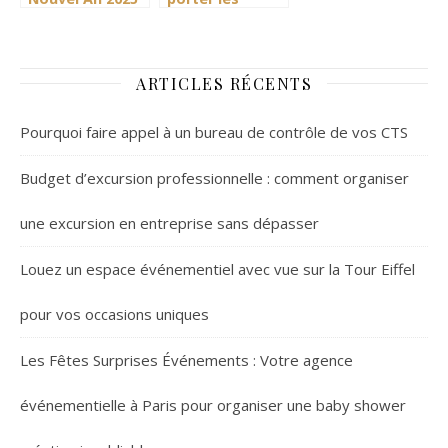
a Lyon :
accessoires du
comparatif des
folklore
plus belles
bavarois avec
soirees
style
ARTICLES RÉCENTS
dansantes
Pourquoi faire appel à un bureau de contrôle de vos CTS
Budget d’excursion professionnelle : comment organiser
une excursion en entreprise sans dépasser
Louez un espace événementiel avec vue sur la Tour Eiffel
pour vos occasions uniques
Les Fêtes Surprises Événements : Votre agence
événementielle à Paris pour organiser une baby shower