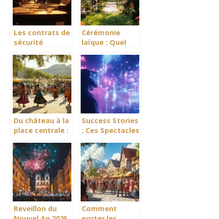
soiree Gatsby
gérer sa liste
d’invités
Les contrats de
Cérémonie
sécurité
laïque : Quel
indispensables
rituel choisir
pour votre
pour symboliser
événement :
votre union ?
guide complet
Du château à la
Success Stories
place centrale :
: Ces Spectacles
itinéraire
Interactifs
découverte de
Digitaux qui ont
la Fête du
Marque
Campoiral
l’Histoire
Reveillon du
Comment
Nouvel An 2025
porter les