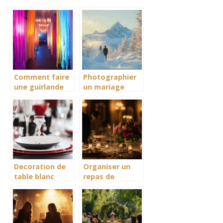
Comment faire
Photographier
une guirlande
un mariage
en papier
sous les
crepon : 5
sommets
etapes faciles
enneigés
pour une
decoration de
mariage
feerique
Decoration de
Organiser un
table blanc
repas de
rouge noir :
cérémonie en
Creez
quelques points
l’ambiance
: La méthode
parfaite d’une
parfaite pour