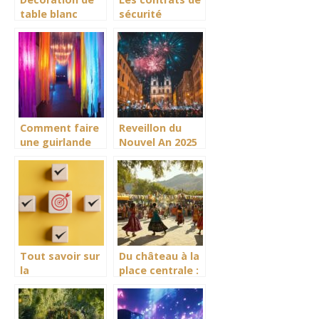
table blanc
sécurité
rouge noir :
indispensables
Creez
pour votre
l’ambiance
événement :
parfaite d’une
guide complet
soiree Gatsby
Comment faire
Reveillon du
une guirlande
Nouvel An 2025
en papier
a Lyon :
crepon : 5
comparatif des
etapes faciles
plus belles
pour une
soirees
decoration de
dansantes
mariage
feerique
Tout savoir sur
Du château à la
la
place centrale :
réglementation
itinéraire
CTS
découverte de
la Fête du