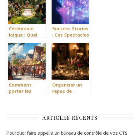
Campoiral
Cérémonie
Success Stories
laïque : Quel
: Ces Spectacles
rituel choisir
Interactifs
pour symboliser
Digitaux qui ont
votre union ?
Marque
l’Histoire
Comment
Organiser un
porter les
repas de
accessoires du
cérémonie en
folklore
quelques points
bavarois avec
: La méthode
style
parfaite pour
ARTICLES RÉCENTS
gérer sa liste
d’invités
Pourquoi faire appel à un bureau de contrôle de vos CTS